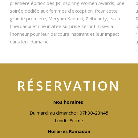
première édition des JR Inspiring Women Awards, une
o
soirée dédiée aux femmes d’exception. Pour cette
u
grande première, Meryam Kadmiri, Zeibeauty, Israa
R
Cherqaoui et une invitée surprise seront mises à
p
l’honneur pour leur parcours inspirant et leur impact
r
dans leur domaine.
u
c
RÉSERVATION
Nos horaires
Du mardi au dimanche : 07h30-23h45
Lundi : Fermé
Horaires Ramadan