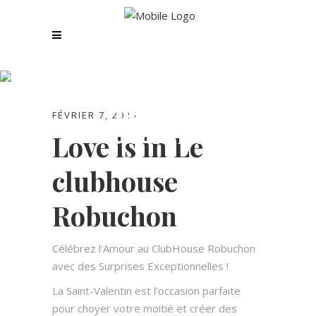
Love is in Le
clubhouse
FÉVRIER 7, 2025
Robuchon
Love is in Le
clubhouse
Robuchon
Célébrez l’Amour au
ClubHouse
Robuchon
avec des Surprises Exceptionnelles !
La Saint-Valentin est l’occasion parfaite
pour choyer votre moitié et créer des