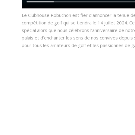
Le Clubhouse Robuchon est fier d’annoncer la tenue de
compétition de golf qui se tiendra le 14 juillet 2024
spécial alors que nous célébrons l’anniversaire de not
palais et d’enchanter les sens de nos convives depui
pour tous les amateurs de golf et les passionnés de 