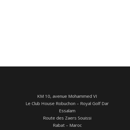
KM 10, avenue Mohammed VI
Le Club House Robuchon – Royal Golf Dar
Essalam
Route des Zaers Souissi
Rabat – Maroc